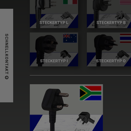
STECKERTYP L
STECKERTYP B
SCHNELLKONTAKT
STECKERTYP I
STECKERTYP O