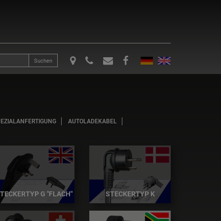
Suchen
PEZIALANFERTIGUNG
AUTOLADEKABEL
TECKERTYP G "FLACH"
STECKERTYP K