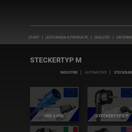
START
LEISTUNGEN & PRODUKTE
QUALITÄT
UNTERN
STECKERTYP M
INDUSTRIE
AUTOMOTIVE
STECKBAR
CEE 3-POL
STECKERTYP E/F