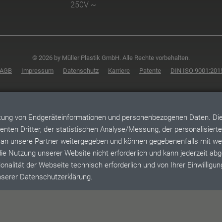
250V ~
© 2026 by Müller Plastik GmbH. Alle Rechte vorbehalten.
AGB
Impressum
Datenschutz
Karriere
Patente
DIN ISO 9001:201
itung von Endgeräteinformationen und personenbezogenen Daten. Die 
nten Dritter, der statistischen Analyse/Messung, der personalisier
 an unsere Partner weitergegeben und können gegebenenfalls mit we
 die Nutzung unserer Website nicht erforderlich und kann jederzeit ab
onalität der Webseite technisch erforderlich und von Ihrer Einwilligung
unserer Datenschutzerklärung.