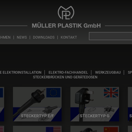
EHMEN
NEWS
DOWNLOADS
KONTAKT
E ELEKTROINSTALLATION
ELEKTRO-FACHHANDEL
WERKZEUGBAU
S
STECKERBRÜCKEN UND GERÄTEDOSEN
STECKERTYP E/F
S
STECKERTYP G