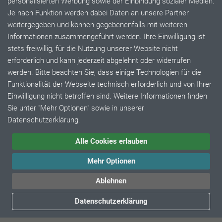
personalisierten Werbung sowie der Einbindung sozialer Medien.
Je nach Funktion werden dabei Daten an unsere Partner
Stecker Typ E und Typ F
weitergegeben und können gegebenenfalls mit weiteren
Doppeltes Schutzkontaktsystem
Informationen zusammengeführt werden. Ihre Einwilligung ist
DIN VDE 0620-1:2005-4 DIN VDE 0620-1 : 2010-02 /
stets freiwillig, für die Nutzung unserer Website nicht
Normblatt DIN 49441 R2 + DIN 49441-2-AR2
erforderlich und kann jederzeit abgelehnt oder widerrufen
IEC 60 884-1:2002 (Third edition)
werden. Bitte beachten Sie, dass einige Technologien für die
CEE 7, Normblatt VII
Funktionalität der Webseite technisch erforderlich und von Ihrer
16A, 250V~
Einwilligung nicht betroffen sind. Weitere Informationen finden
IP 44 spritzwassergeschützt im gesteckten Zustand
Sie unter "Mehr Optionen" sowie in unserer
Datenschutzerklärung.
Alle Cookies erlauben
© 2026 by Müller Plastik GmbH. Alle Rechte vorbehalten.
Mehr Optionen
AGB
Impressum
Datenschutz
Karriere
Patente
DIN ISO 9001:2015
Ablehnen
Datenschutzerklärung
SCHNELLKONTAKT