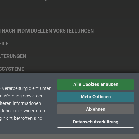
 NACH INDIVIDUELLEN VORSTELLUNGEN
ILE
LTERUNGEN
GSSYSTEME
Alle Cookies erlauben
Verarbeitung dient unter
ten Werbung sowie der
Mehr Optionen
iteren Informationen
Ablehnen
5
gelehnt oder widerrufen
 nicht betroffen sind.
Datenschutzerklärung