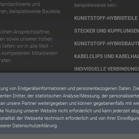
tandardisierte und
beispielsweise sein:
en, beispielsweise Bauteile
KUNSTSTOFF-HYBRIDTEILE
STECKER UND KUPPLUNGEN
lichen Ansprechpartner,
en sowie unseren hohen
KUNSTSTOFF-HYBRIDBAUTE
liefern wir in alle Welt –
n kompetenten Mitarbeitern
KABELCLIPS UND KABELHA
raten.
INDIVIDUELLE VERBINDUN
itung von Endgeräteinformationen und personenbezogenen Daten. Die 
nten Dritter, der statistischen Analyse/Messung, der personalisier
© 2026 by Müller Plastik GmbH. Alle Rechte vorbehalten.
 an unsere Partner weitergegeben und können gegebenenfalls mit we
AGB
Impressum
Datenschutz
Karriere
Patente
DIN ISO 9001:201
 die Nutzung unserer Website nicht erforderlich und kann jederzeit ab
onalität der Webseite technisch erforderlich und von Ihrer Einwilligung
unserer Datenschutzerklärung.