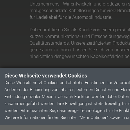
Unternehmens. Wir entwickeln und produzieren s
maßgeschneiderte Kabellösungen für viele Branch
für Ladekabel für die Automobilindustrie.
Dabei profitieren Sie als Kunde von einem persön
kurzen Kommunikations- und Entscheidungsweg
Qualitätsstandards. Unsere zertifizierten Produkte 
gerne auch zu Ihnen. Lassen Sie sich von unsere
hinsichtlich der gewünschten Kabelkonfektion be
Diese Webseite verwendet Cookies
Diese Website nutzt Cookies und ähnliche Funktionen zur Verarbe
Anderem der Einbindung von Inhalten, externen Diensten und Eleme
Einbindung sozialer Medien. Je nach Funktion werden dabei Daten
zusammengeführt werden. Ihre Einwilligung ist stets freiwillig, für
werden. Bitte beachten Sie, dass einige Technologien für die Funkti
Weitere Informationen finden Sie unter "Mehr Optionen" sowie in 