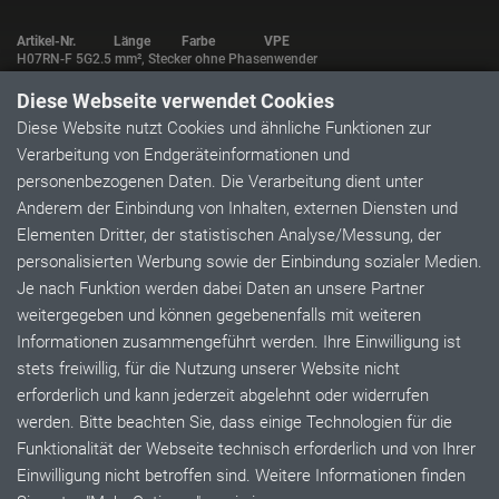
Artikel-Nr.
Länge
Farbe
VPE
H07RN-F 5G2.5 mm², Stecker ohne Phasenwender
3811 050
5,0 m
schwarz
1
3811 100
10,0 m
schwarz
1
Diese Webseite verwendet Cookies
3811 250
25,0 m
schwarz
1
Diese Website nutzt Cookies und ähnliche Funktionen zur
H07RN-F 5G4.0 mm², Stecker mit Phasenwender
3911 050
5,0 m
schwarz
1
Verarbeitung von Endgeräteinformationen und
3911 100
10,0 m
schwarz
1
personenbezogenen Daten. Die Verarbeitung dient unter
3911 250
25,0 m
schwarz
1
H07RN-F 5G6.0 mm², Stecker ohne Phasenwender
Anderem der Einbindung von Inhalten, externen Diensten und
4011 050
5,0 m
schwarz
1
Elementen Dritter, der statistischen Analyse/Messung, der
4011 100
10,0 m
schwarz
1
Gerne fertigen wir weitere Ausführungen nach ihren
personalisierten Werbung sowie der Einbindung sozialer Medien.
individuellen Wünschen!
Je nach Funktion werden dabei Daten an unsere Partner
weitergegeben und können gegebenenfalls mit weiteren
Informationen zusammengeführt werden. Ihre Einwilligung ist
CEE Leitungen
stets freiwillig, für die Nutzung unserer Website nicht
erforderlich und kann jederzeit abgelehnt oder widerrufen
CEE Verlängerung 16A IP44
werden. Bitte beachten Sie, dass einige Technologien für die
© 2026 by Müller Plastik GmbH. Alle Rechte vorbehalten.
Funktionalität der Webseite technisch erforderlich und von Ihrer
AGB
Impressum
Datenschutz
Karriere
Patente
Einwilligung nicht betroffen sind. Weitere Informationen finden