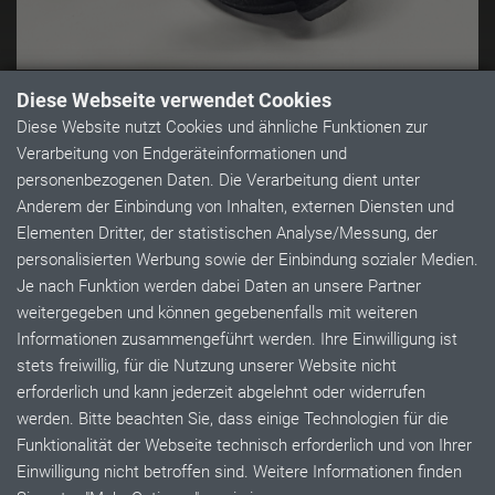
BEISPIEL EINSATZ FÜR
Diese Webseite verwendet Cookies
SONDERSTECKER
Diese Website nutzt Cookies und ähnliche Funktionen zur
Verarbeitung von Endgeräteinformationen und
Wir bieten Lösungen für Sonderstecker, Konstruktion,
personenbezogenen Daten. Die Verarbeitung dient unter
Prototypenerstellung, Werkzeugbau, Serienprodution für
Anderem der Einbindung von Inhalten, externen Diensten und
Ihre individuellen Wünsche und Anforderungen.
Elementen Dritter, der statistischen Analyse/Messung, der
personalisierten Werbung sowie der Einbindung sozialer Medien.
Je nach Funktion werden dabei Daten an unsere Partner
Kundenbezogenen Einsätze mit Kontakte
weitergegeben und können gegebenenfalls mit weiteren
Informationen zusammengeführt werden. Ihre Einwilligung ist
Beispiel Einsatz für Sonderbuchse
stets freiwillig, für die Nutzung unserer Website nicht
© 2026 by Müller Plastik GmbH. Alle Rechte vorbehalten.
erforderlich und kann jederzeit abgelehnt oder widerrufen
AGB
Impressum
Datenschutz
Karriere
Patente
werden. Bitte beachten Sie, dass einige Technologien für die
DIN ISO 9001:2015
Funktionalität der Webseite technisch erforderlich und von Ihrer
Einwilligung nicht betroffen sind. Weitere Informationen finden