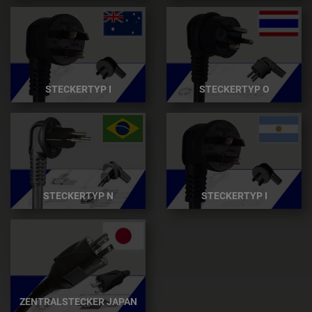
STECKERTYP I
STECKERTYP O
STECKERTYP N
STECKERTYP I
ZENTRALSTECKER JAPAN