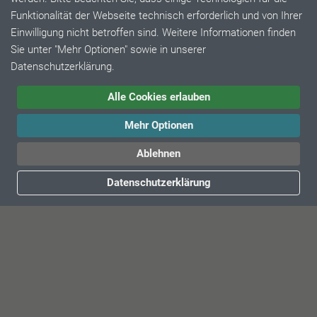
Funktionalität der Webseite technisch erforderlich und von Ihrer
Einwilligung nicht betroffen sind. Weitere Informationen finden
Sie unter "Mehr Optionen" sowie in unserer
Datenschutzerklärung.
Alle Cookies erlauben
© 2026 by Müller Plastik GmbH. Alle Rechte vorbehalten.
Mehr Optionen
AGB
Impressum
Datenschutz
Karriere
Patente
DIN ISO 9001:2015
Ablehnen
Datenschutzerklärung
SCHNELLKONTAKT
Geschäftsführer
Vertrieb