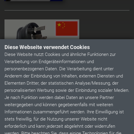
Diese Webseite verwendet Cookies
Diese Website nutzt Cookies und ähnliche Funktionen zur
Verarbeitung von Endgeräteinformationen und
personenbezogenen Daten. Die Verarbeitung dient unter
Anderem der Einbindung von Inhalten, externen Diensten und
M09C - CHINA - WINKELSTECKER
Elementen Dritter, der statistischen Analyse/Messung, der
personalisierten Werbung sowie der Einbindung sozialer Medien.
Steckertyp I
Je nach Funktion werden dabei Daten an unsere Partner
Chinesicher Winkelstecker
weitergegeben und können gegebenenfalls mit weiteren
GB 2099.1 und GB 1002
Informationen zusammengeführt werden. Ihre Einwilligung ist
10A
stets freiwillig, für die Nutzung unserer Website nicht
250V ~
erforderlich und kann jederzeit abgelehnt oder widerrufen
werden. Bitte beachten Sie, dass einige Technologien für die